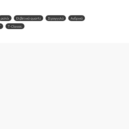
ρολόι
Ελβετικό quartz
Στρογγυλό
Ανδρικό
T
T-Classic