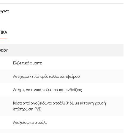
γκριση
ΤΙΚΑ
ΟΓΙΟΎ
Ελβετικό quartz
Αντιχαρακτικό κρύσταλλο σαπφείρου
Ασήμι, Λατινικά νούμερα και ενδείξεις
Κάσα από ανοξείδωτο ατσάλι 316L με κίτρινη χρυσή
επίστρωση PVD
Ανοξείδωτο ατσάλι