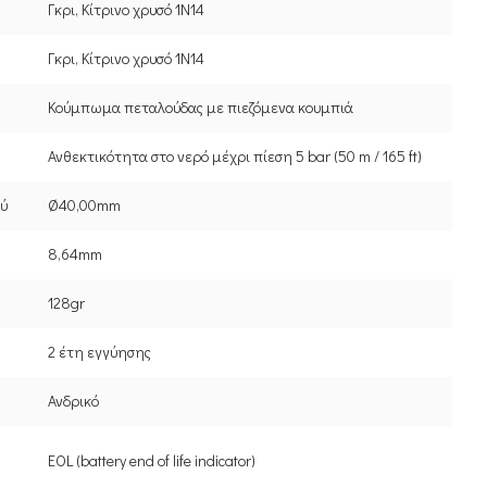
Γκρι, Κίτρινο χρυσό 1N14
Γκρι, Κίτρινο χρυσό 1N14
Κούμπωμα πεταλούδας με πιεζόμενα κουμπιά
Ανθεκτικότητα στο νερό μέχρι πίεση 5 bar (50 m / 165 ft)
ού
Ø40,00mm
8,64mm
128gr
2 έτη εγγύησης
Ανδρικό
EOL (battery end of life indicator)