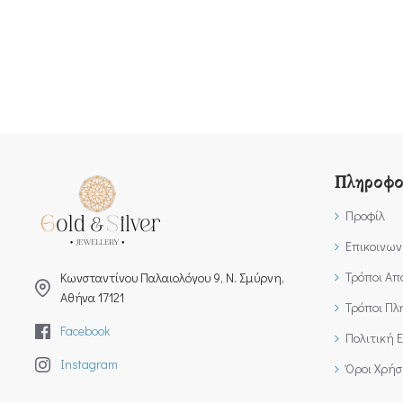
Πληροφο
Προφίλ
Επικοινων
Τρόποι Απ
Kωνσταντίνου Παλαιολόγου 9, Ν. Σμύρνη,
Αθήνα 17121
Τρόποι Π
Facebook
Πολιτική 
Instagram
Όροι Χρήσ