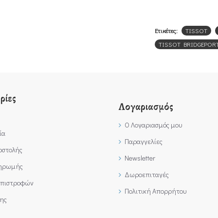
Ετικέτες:
TISSOT
TISSOT BRIDGEPOR
ρίες
Λογαριασμός
Ο Λογαριασμός μου
ία
Παραγγελίες
οστολής
Newsletter
ληρωμής
Δωροεπιταγές
Επιστροφών
Πολιτική Απορρήτου
ης