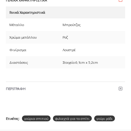
Γενικά Χαρακτηριστικά
Μέταλλο
Μπρούτζος
Χρώμα μετάλλου
Ροζ
Φινίρισμα
Λουστρέ
Διαστάσεις
Στοιχείο:6,1cm x 5,2cm
ΠΕΡΙΓΡΑΦΗ
Ετικέτες:
γούρια σπιτιού
φυλαχτά για το σπίτι
γούρι ρόδι