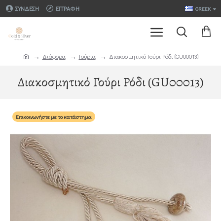
ΣΎΝΔΕΣΗ
ΕΓΓΡΑΦΉ
GREEK
Διάφορα
Γούρια
Διακοσμητικό Γούρι Ρόδι (GU00013)
Διακοσμητικό Γούρι Ρόδι (GU00013)
Επικοινωνήστε με το κατάστημα