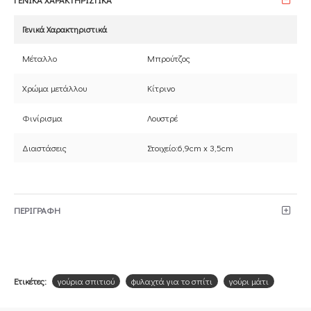
Γενικά Χαρακτηριστικά
Μέταλλο
Μπρούτζος
Χρώμα μετάλλου
Κίτρινο
Φινίρισμα
Λουστρέ
Διαστάσεις
Στοιχείο:6,9cm x 3,5cm
ΠΕΡΙΓΡΑΦΗ
Ετικέτες:
γούρια σπιτιού
φυλαχτά για το σπίτι
γούρι μάτι