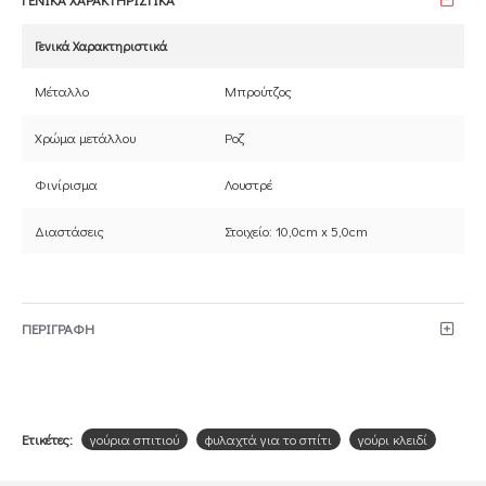
Γενικά Χαρακτηριστικά
Μέταλλο
Μπρούτζος
Χρώμα μετάλλου
Ροζ
Φινίρισμα
Λουστρέ
Διαστάσεις
Στοιχείο: 10,0cm x 5,0cm
ΠΕΡΙΓΡΑΦΗ
Ετικέτες:
γούρια σπιτιού
φυλαχτά για το σπίτι
γούρι κλειδί