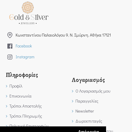
Kωνσταντίνου Παλαιολόγου 9, Ν. Σμύρνη, Αθήνα 17121
Facebook
Instagram
Πληροφορίες
Λογαριασμός
Προφίλ
Ο Λογαριασμός μου
Επικοινωνία
Παραγγελίες
Τρόποι Αποστολής
Newsletter
Τρόποι Πληρωμής
Δωροεπιταγές
Πολιτική Επιστροφών
Πολιτική Απορρήτου
Απόρριψη