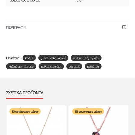
ΠΕΡΙΓΡΑΦΗ
Ετικέτες:
κολιέ
γυναικεία κολιέ
κολιέ με ζιργκόν
κολιέ με πέτρες
κολιέ αστέρι
αστέρι
κορίτσι
ΣΧΕΤΙΚΑ ΠΡΟΪΟΝΤΑ
10 εργάσιμες μέρες
15 εργάσιμες μέρες