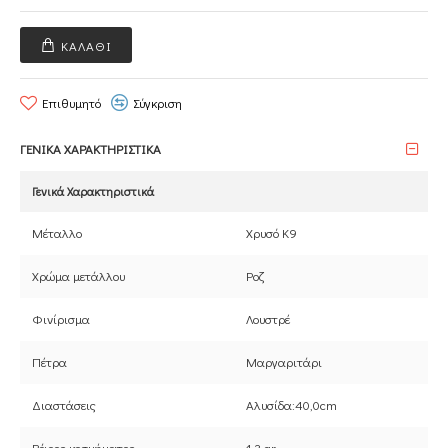
ΚΑΛΆΘΙ
Επιθυμητό
Σύγκριση
ΓΕΝΙΚΑ ΧΑΡΑΚΤΗΡΙΣΤΙΚΑ
Γενικά Χαρακτηριστικά
Μέταλλο
Χρυσό Κ9
Χρώμα μετάλλου
Ροζ
Φινίρισμα
Λουστρέ
Πέτρα
Μαργαριτάρι
Διαστάσεις
Αλυσίδα:40,0cm
Βάρος κοσμήματος
1,3 gr