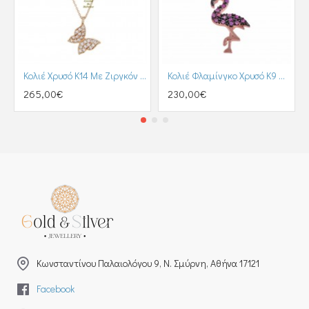
Κολιέ Χρυσό Κ14 Με Ζιργκόν (KO00008)
Κολιέ Φλαμίνγκο Χρυσό Κ9 Με Ζιργκόν (KO00198)
265,00€
230,00€
Kωνσταντίνου Παλαιολόγου 9, Ν. Σμύρνη, Αθήνα 17121
Facebook