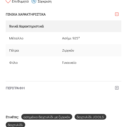
Επιθυμητό
Σύγκριση
ΓΕΝΙΚΑ ΧΑΡΑΚΤΗΡΙΣΤΙΚΑ
Γενικά Χαρακτηριστικά
Μέταλλο
Ασήμι 925°
Πέτρα
Ζιργκόν
Φύλο
Γυναικείο
ΠΕΡΙΓΡΑΦΗ
Ετικέτες:
ασημένιο δαχτυλίδι με ζιργκόν
δαχτυλίδι JOOLS
δαχτυλίδι