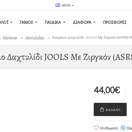
GREEK
ΟΛΌΙ
ΓΆΜΟΣ
ΠΑΙΔΙΚΆ
ΔΙΑΦΟΡΑ
ΠΡΟΣΦΟΡΕΣ
Κόσμημα
Δαχτυλίδια
Ασημένιο Δαχτυλίδι JOOLS Με Ζιργκόν (ASR8274
ο Δαχτυλίδι JOOLS Με Ζιργκόν (ASR
44,00€
ΚΑΛΆΘΙ
Επιθυμητό
Σύ