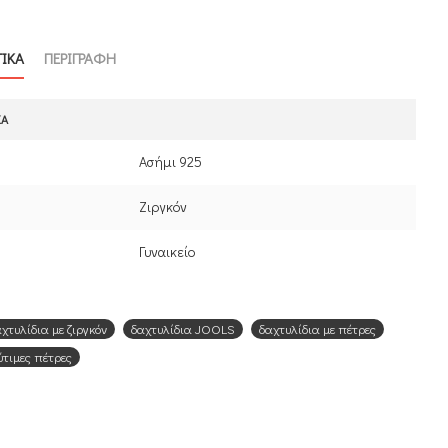
ΤΙΚΑ
ΠΕΡΙΓΡΑΦΗ
ΚΆ
Ασήμι 925
Ζιργκόν
Γυναικείο
χτυλίδια με ζιργκόν
δαχτυλίδια JOOLS
δαχτυλίδια με πέτρες
ύτιμες πέτρες