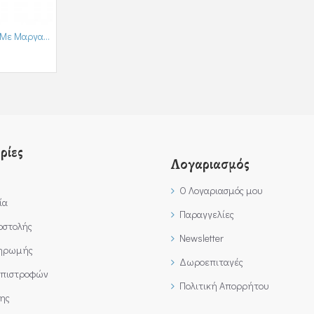
Ασημένιο Κολιέ JOOLS Με Μαργαριτάρι (ASJNY12494LW1)
ρίες
Λογαριασμός
Ο Λογαριασμός μου
ία
Παραγγελίες
οστολής
Newsletter
ληρωμής
Δωροεπιταγές
Επιστροφών
Πολιτική Απορρήτου
ης