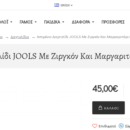
GREEK
ΟΛΌΙ
ΓΆΜΟΣ
ΠΑΙΔΙΚΆ
ΔΙΑΦΟΡΑ
ΠΡΟΣΦΟΡΕΣ
μα
Δαχτυλίδια
Ασημένιο Δαχτυλίδι JOOLS Με Ζιργκόν Και Μαργαριτάρι 
ίδι JOOLS Με Ζιργκόν Και Μαργαριτ
45,00€
ΚΑΛΆΘΙ
Επιθυμητό
Σύ