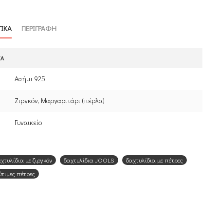
ΤΙΚΑ
ΠΕΡΙΓΡΑΦΗ
ΚΆ
Ασήμι 925
Ζιργκόν, Μαργαριτάρι (πέρλα)
Γυναικείο
χτυλίδια με ζιργκόν
δαχτυλίδια JOOLS
δαχτυλίδια με πέτρες
ύτιμες πέτρες