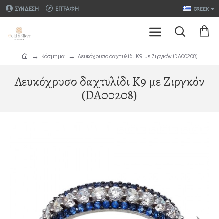
ΣΎΝΔΕΣΗ
ΕΓΓΡΑΦΉ
GREEK
Κόσμημα
Λευκόχρυσο δαχτυλίδι K9 με Ζιργκόν (DA00208)
Λευκόχρυσο δαχτυλίδι K9 με Ζιργκόν
(DA00208)