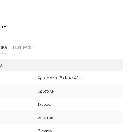
γκριση
ΤΙΚΑ
ΠΕΡΙΓΡΑΦΗ
ΚΆ
ι
Χρυσή αλυσίδα Κ14 / 45cm
Χρυσό Κ14
Κίτρινο
Λουστρέ
Ζιργκόν