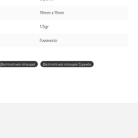
19mm x 11mm
1,5gr
Γυναικείο
βαπτιστικοί σταυροί
βαπτιστικοί σταυροί ζιργκόν