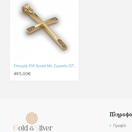
Σταυρός Κ14 Χρυσό Με Ζιργκόν (ST00332)
485,00€
Πληροφο
Προφίλ