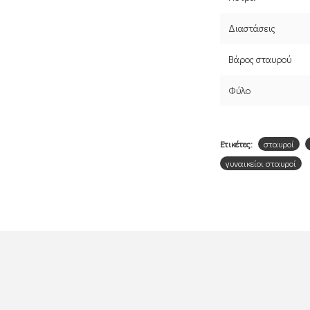
Διαστάσεις
Βάρος σταυρού
Φύλο
Ετικέτες:
σταυροί
γυναικείοι σταυροί