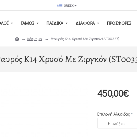
GREEK
ΟΛΌΙ
ΓΆΜΟΣ
ΠΑΙΔΙΚΆ
ΔΙΑΦΟΡΑ
ΠΡΟΣΦΟΡΕΣ
Κόσμημα
Σταυρός Κ14 Χρυσό Με Ζιργκόν (ST00337)
αυρός Κ14 Χρυσό Με Ζιργκόν (ST003
450,00€
Επιλογή Αλυσίδας