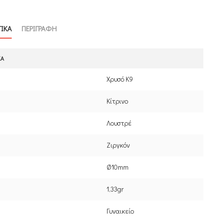
ΤΙΚΑ
ΠΕΡΙΓΡΑΦΗ
ΚΆ
Χρυσό Κ9
Κίτρινο
Λουστρέ
Ζιργκόν
Ø10mm
1,33gr
Γυναικείο