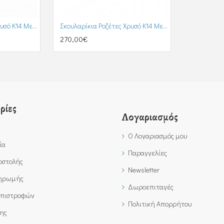
Σκουλαρίκια Ροζέτες Χρυσό Κ14 Με Ζιργκόν (SK00201)
Σκουλαρίκια Ροζέτες Χρυσό Κ14 Με Ζιργκόν (SK00225)
270,00€
ρίες
Λογαριασμός
Ο Λογαριασμός μου
ία
Παραγγελίες
οστολής
Newsletter
ληρωμής
Δωροεπιταγές
Επιστροφών
Πολιτική Απορρήτου
ης