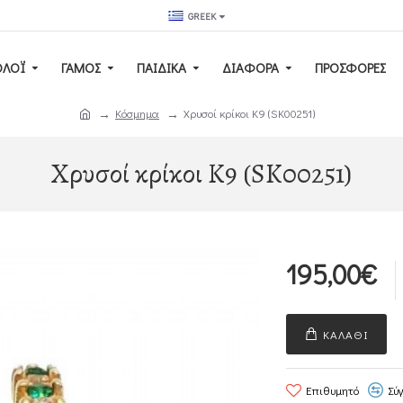
GREEK
ΟΛΌΙ
ΓΆΜΟΣ
ΠΑΙΔΙΚΆ
ΔΙΑΦΟΡΑ
ΠΡΟΣΦΟΡΕΣ
Κόσμημα
Χρυσοί κρίκοι Κ9 (SK00251)
Χρυσοί κρίκοι Κ9 (SK00251)
195,00€
ΚΑΛΆΘΙ
Επιθυμητό
Σύ