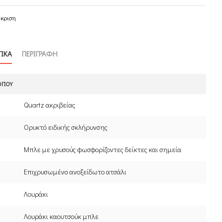
γκριση
ΤΙΚΑ
ΠΕΡΙΓΡΑΦΗ
ΟΓΙΟΎ
Quartz ακριβείας
Ορυκτό ειδικής σκλήρυνσης
Μπλε με χρυσούς φωσφορίζοντες δείκτες και σημεία
Επιχρυσωμένο ανοξείδωτο ατσάλι
Λουράκι
Λουράκι καουτσούκ μπλε