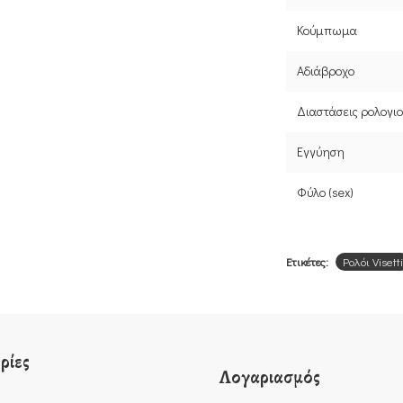
Κούμπωμα
Αδιάβροχο
Διαστάσεις ρολογι
Εγγύηση
Φύλο (sex)
Ετικέτες:
Ρολόι Visetti
ρίες
Λογαριασμός