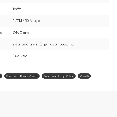
Τοκάς
5 ATM / 50 Μέτρα
ού
Ø46,0 mm
2 έτη από την επίσημη αντιπροσωπία
Γυναικείο
Γυναικείο Ρολόι Visetti
Γυναικείο Σπορ Ρολόι
Visetti