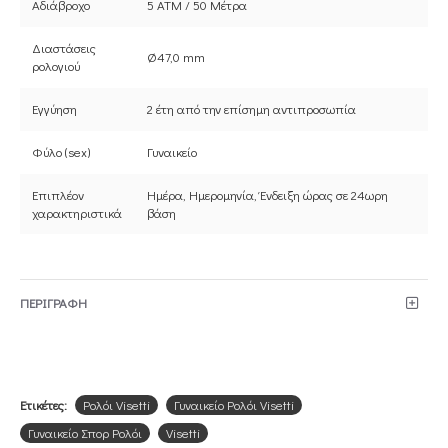
Αδιάβροχο
5 ATM / 50 Μέτρα
Διαστάσεις
Ø47,0 mm
ρολογιού
Εγγύηση
2 έτη από την επίσημη αντιπροσωπία
Φύλο (sex)
Γυναικείο
Επιπλέον
Ημέρα, Ημερομηνία, Ένδειξη ώρας σε 24ωρη
χαρακτηριστικά
βάση
ΠΕΡΙΓΡΑΦΗ
Ετικέτες:
Ρολόι Visetti
Γυναικείο Ρολόι Visetti
Γυναικείο Σπορ Ρολόι
Visetti