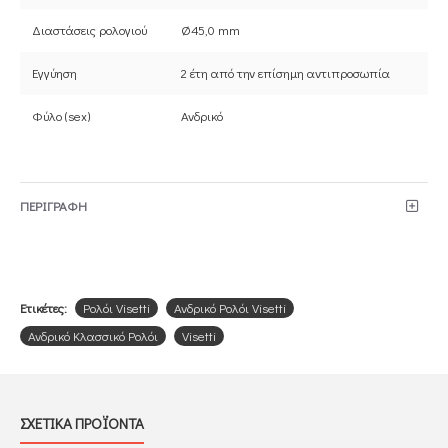
Διαστάσεις ρολογιού
Ø45,0 mm
Εγγύηση
2 έτη από την επίσημη αντιπροσωπία
Φύλο (sex)
Ανδρικό
ΠΕΡΙΓΡΑΦΗ
Ετικέτες:
Ρολόι Visetti
Ανδρικό Ρολόι Visetti
Ανδρικό Κλασσικό Ρολόι
Visetti
ΣΧΕΤΙΚΑ ΠΡΟΪΟΝΤΑ