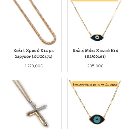
Κολιέ Χρυσό K14 με
Κολιέ Μάτι Χρυσό K14
Ζιργκόν (KO00272)
(KO00261)
1.770,00€
235,00€
Επικοινωνήστε με το κατάστημα