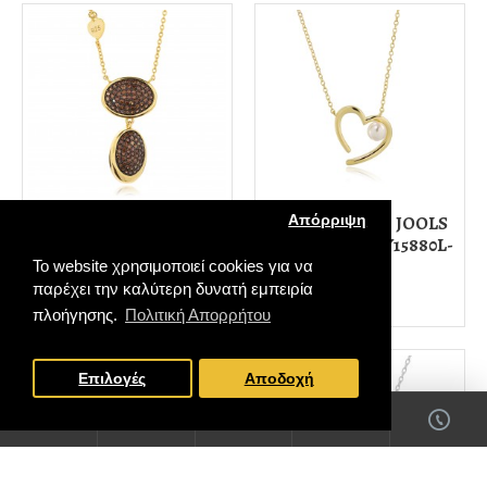
Ασημένιο Κολιέ JOOLS
Ασημένιο Κολιέ JOOLS
Απόρριψη
Με Ζιργκόν (JSN3127.2)
Με Ζιργκόν (JNY15880L-
Y)
Το website χρησιμοποιεί cookies για να
79,00€
παρέχει την καλύτερη δυνατή εμπειρία
49,00€
πλοήγησης.
Πολιτική Απορρήτου
FILTER PRODUCTS
Επιλογές
Αποδοχή