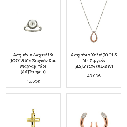
Ασημένιο Δαχτυλίδι
Ασημένιο Κολιέ JOOLS
JOOLS Με Ζιργκόν Και
Με Ζιργκόν
Μαργαριτάρι
(ASJPY10639L-RW)
(ASJR2050.1)
45,00€
45,00€