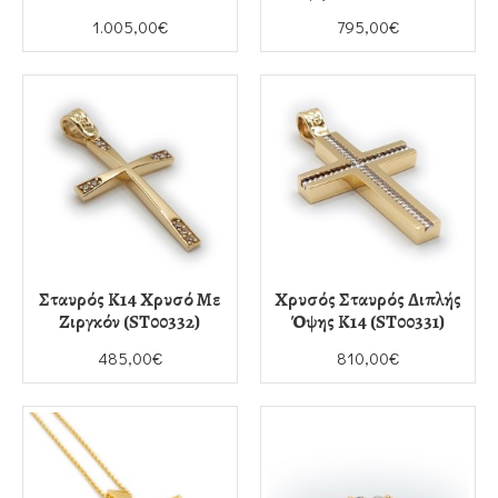
1.005,00€
795,00€
Σταυρός Κ14 Χρυσό Με
Χρυσός Σταυρός Διπλής
Ζιργκόν (ST00332)
Όψης Κ14 (ST00331)
485,00€
810,00€