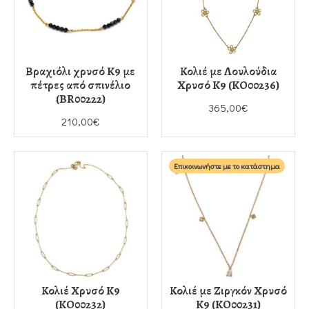
Βραχιόλι χρυσό K9 με
Κολιέ με Λουλούδια
πέτρες από σπινέλιο
Χρυσό K9 (KO00236)
(BR00222)
365,00€
210,00€
Επικοινωνήστε με το κατάστημα
Κολιέ Χρυσό K9
Κολιέ με Ζιργκόν Χρυσό
(KO00232)
K9 (KO00231)