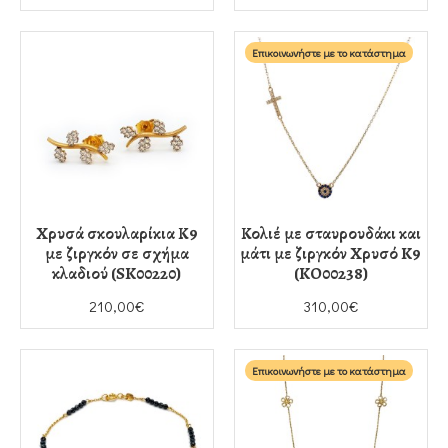
Επικοινωνήστε με το κατάστημα
Χρυσά σκουλαρίκια Κ9
Κολιέ με σταυρουδάκι και
με ζιργκόν σε σχήμα
μάτι με ζιργκόν Χρυσό K9
κλαδιού (SK00220)
(KO00238)
210,00€
310,00€
Επικοινωνήστε με το κατάστημα