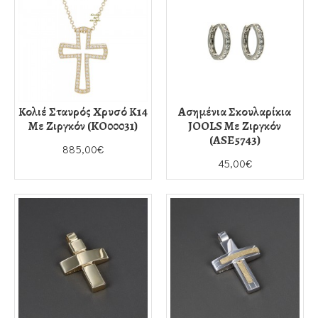
Κολιέ Σταυρός Χρυσό Κ14
Ασημένια Σκουλαρίκια
Με Ζιργκόν (KO00031)
JOOLS Με Ζιργκόν
(ASE5743)
885,00€
45,00€