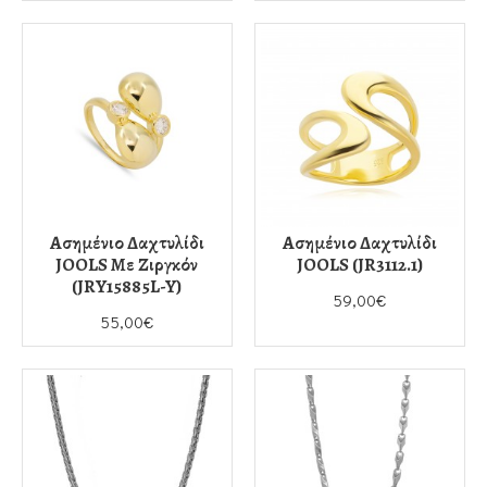
Ασημένιο Δαχτυλίδι
Ασημένιο Δαχτυλίδι
JOOLS Με Ζιργκόν
JOOLS (JR3112.1)
(JRY15885L-Y)
59,00€
55,00€