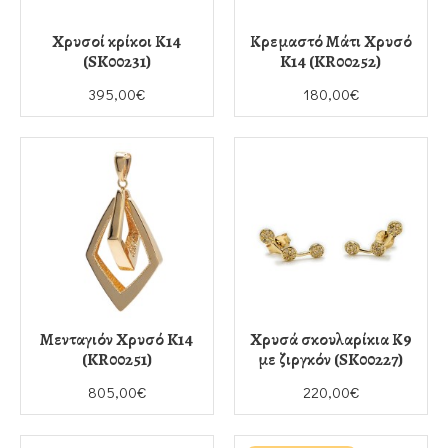
Χρυσοί κρίκοι Κ14
Κρεμαστό Μάτι Χρυσό
(SK00231)
K14 (KR00252)
395,00€
180,00€
Μενταγιόν Χρυσό K14
Χρυσά σκουλαρίκια Κ9
(KR00251)
με ζιργκόν (SK00227)
805,00€
220,00€