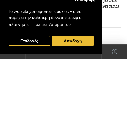
Ασημένιο Κολιέ JOOLS
Ασημένιο Κολιέ JOOLS
Με Ζιργκόν (JNY15486.2)
Με Ζιργκόν (GR2SN010.1)
Το website χρησιμοποιεί cookies για να
45,00€
39,00€
παρέχει την καλύτερη δυνατή εμπειρία
πλοήγησης.
Πολιτική Απορρήτου
FILTER PRODUCTS
Επιλογές
Αποδοχή
Βραχιόλι Αγοράκι Χρυσό
Ασημένιο Κολιέ JOOLS
Κ14 (BR00052)
Με Ζιργκόν
(GR2SN009.2)
240,00€
39,00€