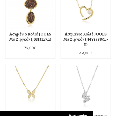
Ασημένιο Κολιέ JOOLS
Ασημένιο Κολιέ JOOLS
Με Ζιργκόν (JSN3127.2)
Με Ζιργκόν (JNY15880L-
Y)
79,00€
49,00€
Απόρριψη