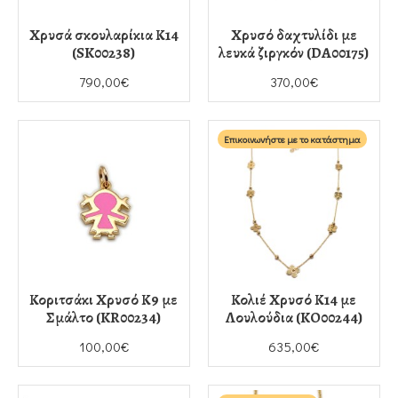
Χρυσά σκουλαρίκια Κ14
Χρυσό δαχτυλίδι με
(SK00238)
λευκά ζιργκόν (DA00175)
790,00€
370,00€
Επικοινωνήστε με το κατάστημα
Κοριτσάκι Χρυσό Κ9 με
Κολιέ Χρυσό Κ14 με
Σμάλτο (KR00234)
Λουλούδια (KO00244)
100,00€
635,00€