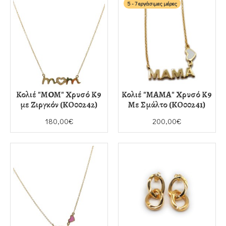
5 - 7 εργάσιμες μέρες
Κολιέ "ΜΟΜ" Χρυσό Κ9
Κολιέ "ΜΑΜΑ" Χρυσό Κ9
με Ζιργκόν (KO00242)
Με Σμάλτο (KO00241)
180,00€
200,00€