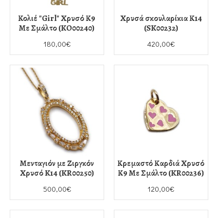
Κολιέ "Girl" Χρυσό Κ9
Χρυσά σκουλαρίκια Κ14
Με Σμάλτο (KO00240)
(SK00232)
180,00€
420,00€
Μενταγιόν με Ζιργκόν
Κρεμαστό Καρδιά Χρυσό
Χρυσό K14 (KR00250)
Κ9 Με Σμάλτο (KR00236)
500,00€
120,00€