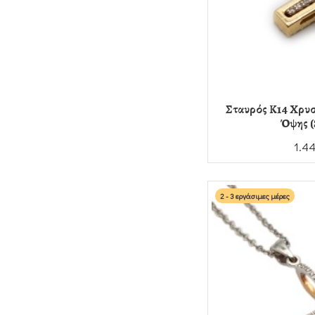
Σταυρός Κ14 Χρυσ
Όψης (
1.4
2 - 3 εργάσιμες μέρες