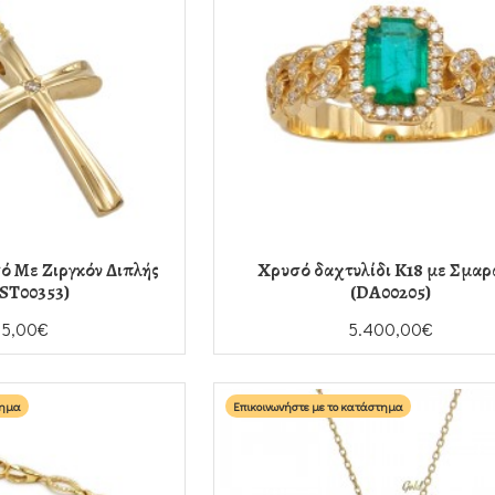
ό Με Ζιργκόν Διπλής
Χρυσό δαχτυλίδι K18 με Σμαρ
ST00353)
(DA00205)
05,00€
5.400,00€
τημα
Επικοινωνήστε με το κατάστημα