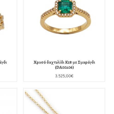
άγδι
Χρυσό δαχτυλίδι K18 με Σμαράγδι
(DA00206)
3.525,00€