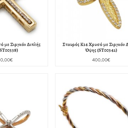
ό με Ζιργκόν Διπλής
Σταυρός Κ14 Χρυσό με Ζιργκόν 
ST00338)
Όψης (ST00342)
40,00€
400,00€