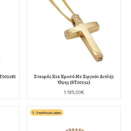
T00358)
Σταυρός Κ14 Χρυσό Με Ζιργκόν Διπλής
Όψης (ST00352)
1.185,00€
2 - 3 εργάσιμες μέρες