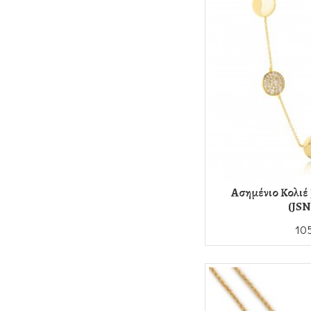
Ασημένιο Κολιέ
(JSN
10