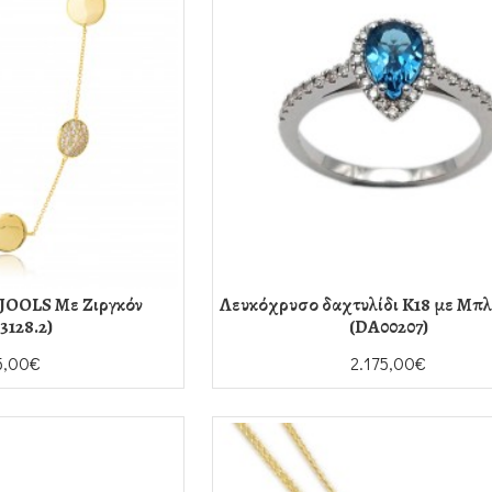
 JOOLS Με Ζιργκόν
Λευκόχρυσο δαχτυλίδι K18 με Μπλ
3128.2)
(DA00207)
5,00€
2.175,00€