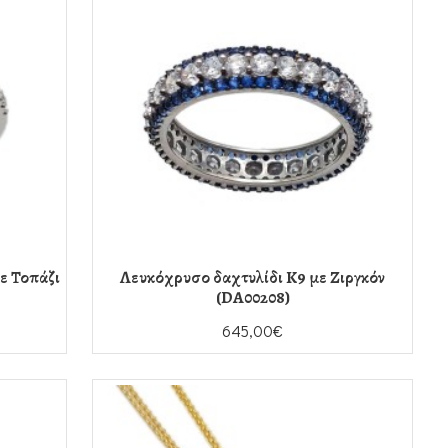
ε Τοπάζι
Λευκόχρυσο δαχτυλίδι K9 με Ζιργκόν
(DA00208)
645,00€