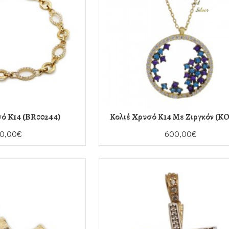
ό K14 (BR00244)
Κολιέ Χρυσό Κ14 Με Ζιργκόν (KO
80,00€
600,00€