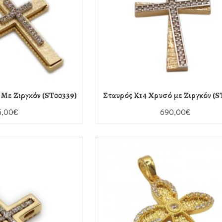
Με Ζιργκόν (ST00339)
Σταυρός Κ14 Χρυσό με Ζιργκόν (S
5,00€
690,00€